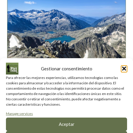
Gestionar consentimiento
Carros de Foc with Piritrek
Para ofrecer las mejores experiencias, utilizamos tecnologías como las
cookies para almacenar y/o acceder a la información del dispositivo. El
From
: 635 €
consentimiento de estas tecnologías nos permitirá procesar datos como el
comportamiento de navegación o las identificaciones únicas en este sitio.
Season
: Summer and Fall
No consentir o retirar el consentimiento, puede afectar negativamente a
ciertas características y funciones.
Zone
: Pallars
Manage services
Addressed to
: Hikers in good physical shape
Aceptar
Trekking to enjoy the high mountain with