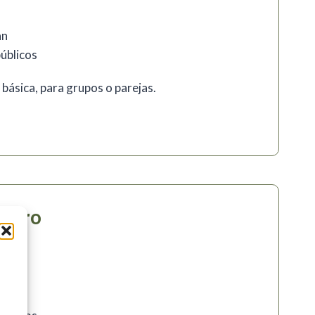
an
públicos
 básica, para grupos o parejas.
esoro
an