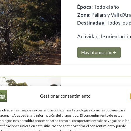
Época
: Todo el año
Zona
: Pallars y Vall d’Ar
Destinada a
: Todos los 
Actividad de orientación
Más información
En busca del t
Gestionar consentimiento
Desde
: 20 €
a ofrecer las mejores experiencias, utilizamos tecnologías como las cookies para
Época
: Todo el año
acenar y/o acceder a la información del dispositivo. El consentimiento de estas
nologías nos permitirá procesar datos como el comportamiento de navegación o las
Zona
: Pallars y Vall d’Ar
ntificaciones únicas en este sitio. No consentir o retirar el consentimiento, puede