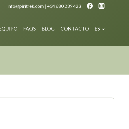
info@piritrek.com | +34 680 239 423
 EQUIPO
FAQS
BLOG
CONTACTO
ES