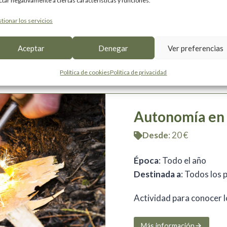
Destinada a
: Todos los 
ctar negativamente a ciertas características y funciones.
tionar los servicios
Actividad para demostra
Aceptar
Denegar
Ver preferencias
Más información
Política de cookies
Política de privacidad
Autonomía en 
Desde
: 20 €
Época
: Todo el año
Destinada a
: Todos los 
Actividad para conocer lo
Más información