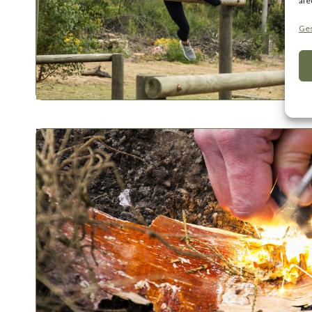
afe
Ges