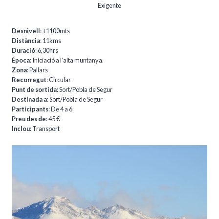
Exigente
Desnivell
: +1100mts
Distància
: 11kms
Duració
: 6,30hrs
Època
: Iniciació a l’alta muntanya.
Zona
: Pallars
Recorregut
: Circular
Punt de sortida
: Sort/Pobla de Segur
Destinada a
: Sort/Pobla de Segur
Participants
: De 4 a 6
Preu des de
: 45 €
Inclou
: Transport