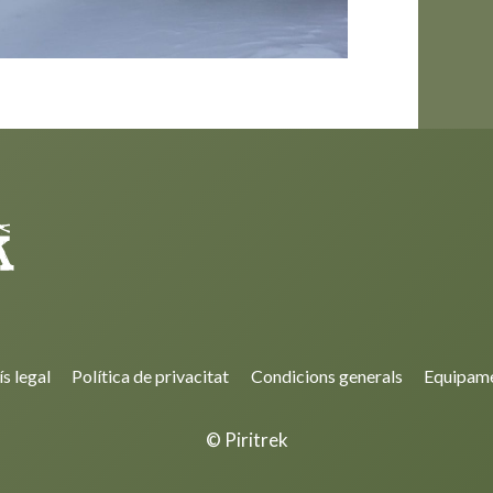
ís legal
Política de privacitat
Condicions generals
Equipam
© Piritrek