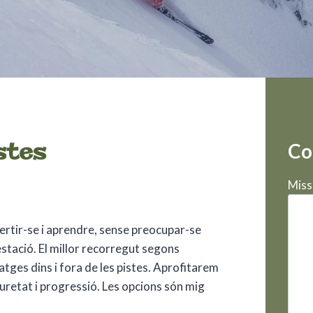
stes
Co
Miss
vertir-se i aprendre, sense preocupar-se
estació. El millor recorregut segons
iatges dins i fora de les pistes. Aprofitarem
guretat i progressió. Les opcions són mig