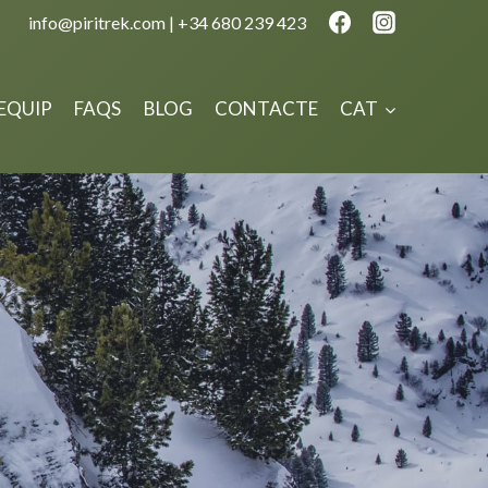
info@piritrek.com | +34 680 239 423
’EQUIP
FAQS
BLOG
CONTACTE
CAT