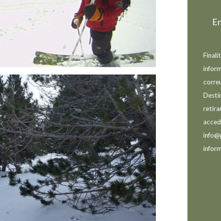
Finali
inform
correu
Desti
retir
accedi
info@
inform