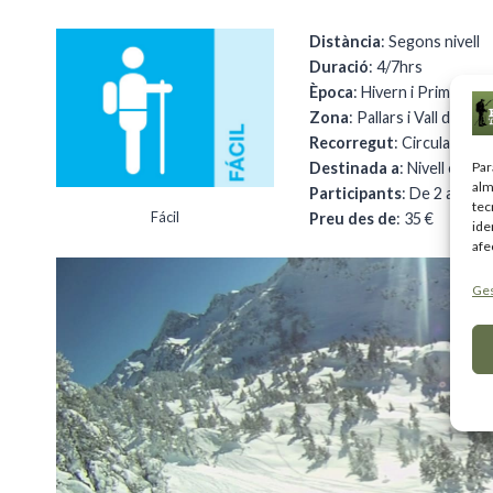
Distància
: Segons nivell
Duració
: 4/7hrs
Època
: Hivern i Primavera
Zona
: Pallars i Vall d’Aran
Recorregut
: Circular
Par
Destinada a
: Nivell esquí
alm
Participants
: De 2 a 8
tec
Fácil
Preu des de
: 35 €
ide
afe
Ges