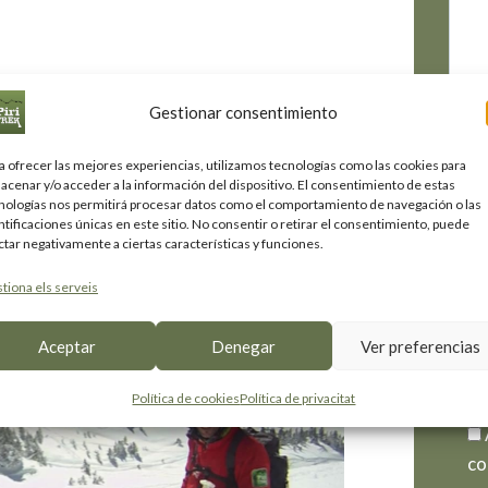
Gestionar consentimiento
a ofrecer las mejores experiencias, utilizamos tecnologías como las cookies para
 intermedi
El t
acenar y/o acceder a la información del dispositivo. El consentimiento de estas
nologías nos permitirá procesar datos como el comportamiento de navegación o las
ntificaciones únicas en este sitio. No consentir o retirar el consentimiento, puede
ctar negativamente a ciertas características y funciones.
tiona els serveis
La t
Aceptar
Denegar
Ver preferencias
Política de cookies
Política de privacitat
co