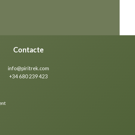
Contacte
info@piritrek.com
+34 680 239 423
ent