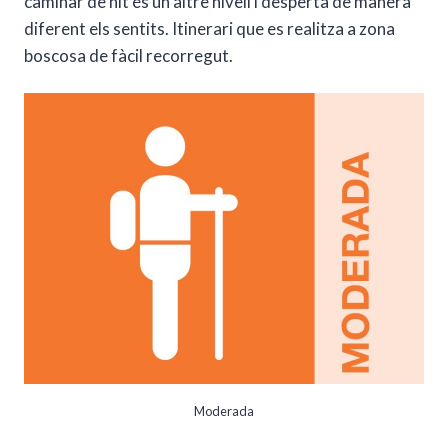
caminar de nit és un altre nivell i desperta de manera
diferent els sentits. Itinerari que es realitza a zona
boscosa de fàcil recorregut.
Moderada