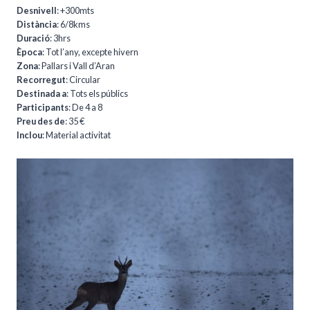
Desnivell
: +300mts
Distància
: 6/8kms
Duració
: 3hrs
Època
: Tot l’any, excepte hivern
Zona
: Pallars i Vall d’Aran
Recorregut
: Circular
Destinada a
: Tots els públics
Participants
: De 4 a 8
Preu des de
: 35 €
Inclou
: Material activitat